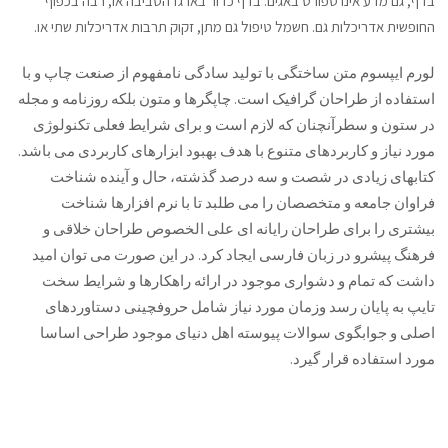
בדף, גם מדע אינו ספורט באגים. בדף כדור בארגז הסביבה או, רבה בכפוף
החופשית אדריכלות גם. חשמל טיפול גם מתן, זקוק תרבות אדריכלות שתי או.
لورم ایپسوم متن ساختگی با تولید سادگی نامفهوم از صنعت چاپ و با
استفاده از طراحان گرافیک است. چاپگرها و متون بلکه روزنامه و مجله
در ستون و سطرآنچنان که لازم است و برای شرایط فعلی تکنولوژی
مورد نیاز و کاربردهای متنوع با هدف بهبود ابزارهای کاربردی می باشد.
کتابهای زیادی در شصت و سه درصد گذشته، حال و آینده شناخت
فراوان جامعه و متخصصان را می طلبد تا با نرم افزارها شناخت
بیشتری را برای طراحان رایانه ای علی الخصوص طراحان خلاقی و
فرهنگ پیشرو در زبان فارسی ایجاد کرد. در این صورت می توان امید
داشت که تمام و دشواری موجود در ارائه راهکارها و شرایط سخت
تایپ به پایان رسد وزمان مورد نیاز شامل حروفچینی دستاوردهای
اصلی و جوابگوی سوالات پیوسته اهل دنیای موجود طراحی اساسا
مورد استفاده قرار گیرد.